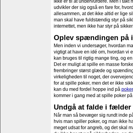
ikke er til at undervurdere. Men i takt me
udvikler der sig også en fare for, hvor
allesammen, at det ikke altid er lige si
man skal have fuldstændig styr på sikk
internettet, men ikke har styr på sikk
Oplev spændingen på in
Men inden vi undersøger, hvordan man 
vigtigt at have en idé om, hvordan vi eg
kan bruges til rigtig mange ting, og e
Det er muligt at spille en masse forskel
frembringer størst glæde og spænding, 
virkeligheden til noget, der overvejen
for at spille poker, men det er ikke sik
kan du med fordel hoppe ind på
poker
kommer i gang med at spille poker på 
Undgå at falde i fælder
Når man så bevæger sig rundt inde på n
hvis man spiller poker, og man ikke ha
meget udsat for angreb, og det skal m